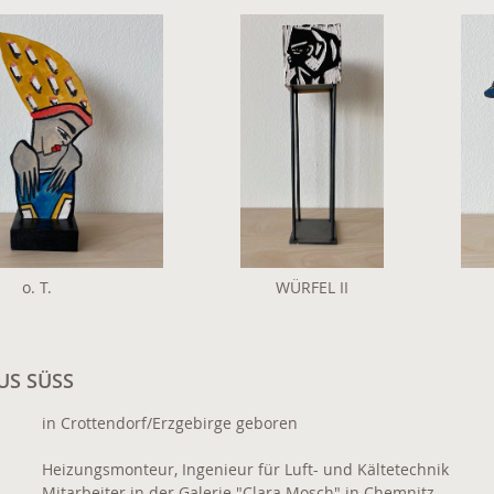
o. T.
WÜRFEL II
US SÜSS
in Crottendorf/Erzgebirge geboren
Heizungsmonteur, Ingenieur für Luft- und Kältetechnik
Mitarbeiter in der Galerie "Clara Mosch" in Chemnitz