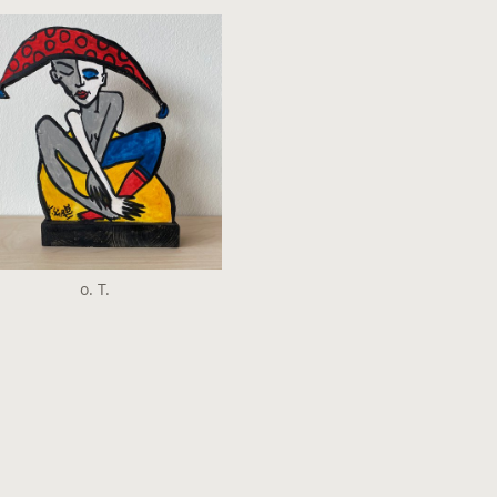
o. T.